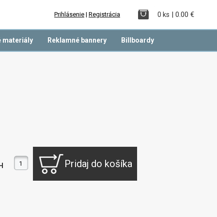
| 0.00 €
Prihlásenie
|
Registrácia
0 ks
 materiály
Reklamné bannery
Billboardy
H