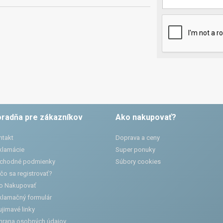
radňa pre zákazníkov
Ako nakupovať?
ntakt
Doprava a ceny
klamácie
Super ponuky
chodné podmienky
Súbory cookies
čo sa registrovať?
o Nakupovať
klamačný formulár
jimavé linky
hrana osobných údajov