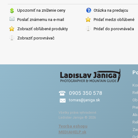
Upozorniť na zníženie ceny
Otázka na predajcu
Poslať známemu na e-mail
Pridať medzi obľúbené
Zobraziť obľúbené produkty
Pridať do porovnávača
Zobraziť porovnávač
Po
Ko
0905 350 578
Re
tomas@janiga.sk
Ob
Pre
Všetky práva vyhradené.
Ak
Ladislav Janiga © 2026
Re
Tvorba eshopu
:
Zau
MEDIAHELP.sk
Oc