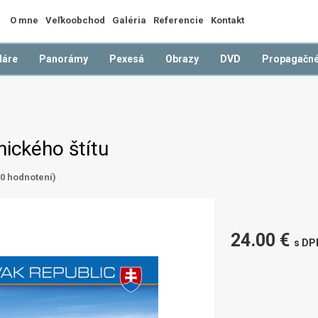
O mne
Veľkoobchod
Galéria
Referencie
Kontakt
dáre
Panorámy
Pexesá
Obrazy
DVD
Propagačné
ického štítu
(
0
hodnotení)
24.00 €
s DP