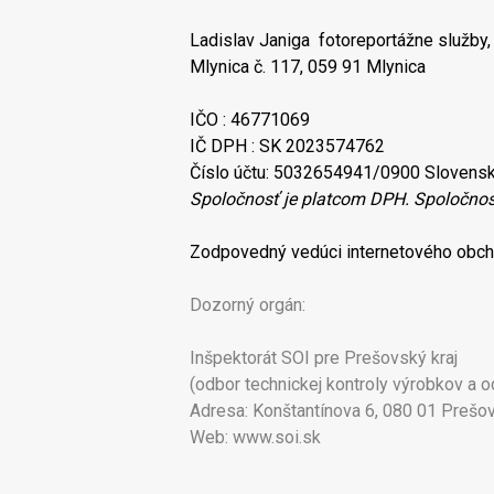
Ladislav Janiga fotoreportážne služby, s
Mlynica č. 117, 059 91 Mlynica
IČO : 46771069
IČ DPH : SK 2023574762
Číslo účtu: 5032654941/0900 Slov
Spoločnosť je platcom DPH. Spoločnosť
Zodpovedný vedúci internetového obchod
Dozorný orgán:
Inšpektorát SOI pre Prešovský kraj
(odbor technickej kontroly výrobkov a o
Adresa: Konštantínova 6, 080 01 Prešo
Web: www.soi.sk