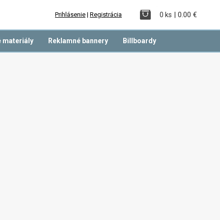
| 0.00 €
Prihlásenie
|
Registrácia
0 ks
 materiály
Reklamné bannery
Billboardy