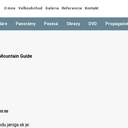
O mne
Veľkoobchod
Galéria
Referencie
Kontakt
dáre
Panorámy
Pexesá
Obrazy
DVD
Propagačné
 Mountain Guide
?
20:00
u janiga.sk je: