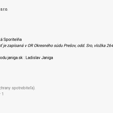
.r.o.
enská Sporitelňa
 je zapísaná v OR Okresného súdu Prešov, odd. Sro, vložka 26
u janiga.sk : Ladislav Janiga
chrany spotrebiteľa).
v 1