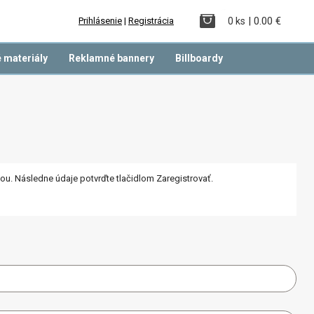
| 0.00 €
Prihlásenie
|
Registrácia
0 ks
 materiály
Reklamné bannery
Billboardy
nou. Následne údaje potvrďte tlačidlom Zaregistrovať.