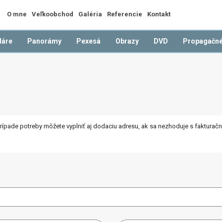
O mne
Veľkoobchod
Galéria
Referencie
Kontakt
dáre
Panorámy
Pexesá
Obrazy
DVD
Propagačné
prípade potreby môžete vyplniť aj dodaciu adresu, ak sa nezhoduje s fakturač