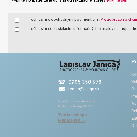
Vyplňte v prípade, že je odlišná od fakturačnej adresy.
Kliknite sem.
súhlasím s obchodnými podmienkami.
Pre zobrazenie klikn
súhlasím so zasielaním informačných e-mailov na moju adre
Po
Ko
0905 350 578
Re
tomas@janiga.sk
Ob
Pre
Všetky práva vyhradené.
Ak
Ladislav Janiga © 2026
Re
Tvorba eshopu
:
Zau
MEDIAHELP.sk
Oc