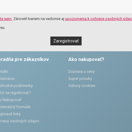
ite sem.
Zároveň beriem na vedomie aj
upozornenia k ochrane osobných údajo
su.
radňa pre zákazníkov
Ako nakupovať?
ntakt
Doprava a ceny
klamácie
Super ponuky
chodné podmienky
Súbory cookies
čo sa registrovať?
o Nakupovať
klamačný formulár
jimavé linky
hrana osobných údajov