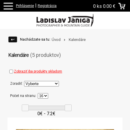
|
Prihlásenie
Registrácia
0 ks
0.00 €
Nachádzate sa tu:
Úvod
Kalendáre
Kalendáre
(5 produktov)
Zobraziť iba produkty skladom
Zoradiť:
Počet na stranu:
0€ - 7.2€