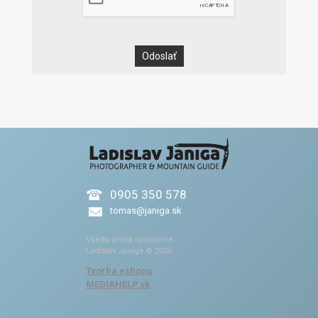
0905 350 578
tomas@janiga.sk
Všetky práva vyhradené.
Ladislav Janiga © 2026
Tvorba eshopu
:
MEDIAHELP.sk