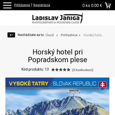
|
Prihlásenie
Registrácia
0 ks
0.00 €
Nachádzate sa tu:
Úvod
Pohľadnice
Horský hote...
Horský hotel pri
Popradskom plese
Kód produktu: 13
(
0
hodnotení)