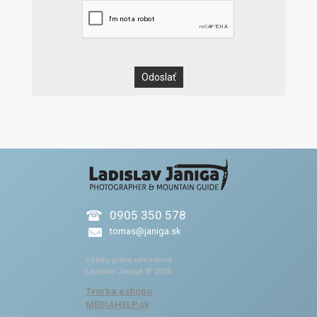
0905 350 578
tomas@janiga.sk
Všetky práva vyhradené.
Ladislav Janiga © 2026
Tvorba eshopu
:
MEDIAHELP.sk