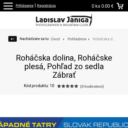
|
Prihlásenie
Registrácia
0 ks
0.00 €
Nachádzate sa tu:
Úvod
Pohľadnice
Roháčska d...
Roháčska dolina, Roháčske
plesá, Pohľad zo sedla
Zábrať
Kód produktu: 10
(
0
hodnotení)