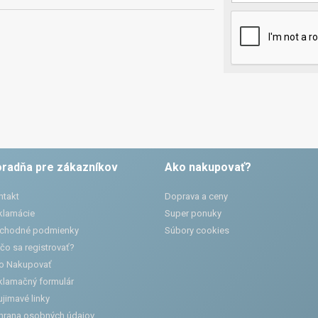
radňa pre zákazníkov
Ako nakupovať?
ntakt
Doprava a ceny
klamácie
Super ponuky
chodné podmienky
Súbory cookies
čo sa registrovať?
o Nakupovať
klamačný formulár
jimavé linky
hrana osobných údajov