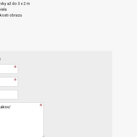
vky až do 3 x 2 m
iela
kosti obrazu
u