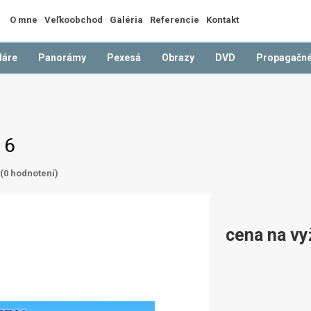
O mne
Veľkoobchod
Galéria
Referencie
Kontakt
dáre
Panorámy
Pexesá
Obrazy
DVD
Propagačné
16
(
0
hodnotení)
cena na vy