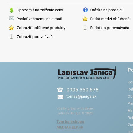
Upozorniť na zníženie ceny
Otázka na predajcu
Poslať známemu na e-mail
Pridať medzi obľúbené
Zobraziť obľúbené produkty
Pridať do porovnávača
Zobraziť porovnávač
Po
Ko
0905 350 578
Re
tomas@janiga.sk
Ob
Pre
Všetky práva vyhradené.
Ak
Ladislav Janiga © 2026
Re
Tvorba eshopu
:
Zau
MEDIAHELP.sk
Oc