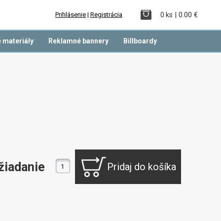
| 0.00 €
Prihlásenie
|
Registrácia
0 ks
 materiály
Reklamné bannery
Billboardy
žiadanie