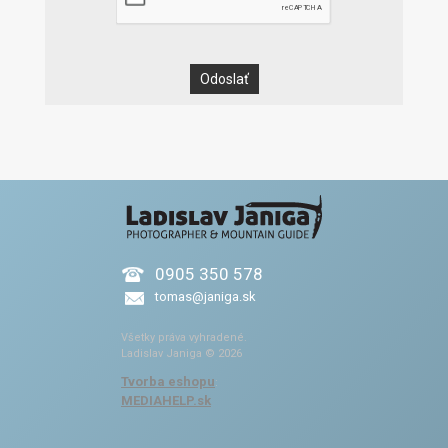
0905 350 578
tomas@janiga.sk
Všetky práva vyhradené.
Ladislav Janiga © 2026
Tvorba eshopu
:
MEDIAHELP.sk