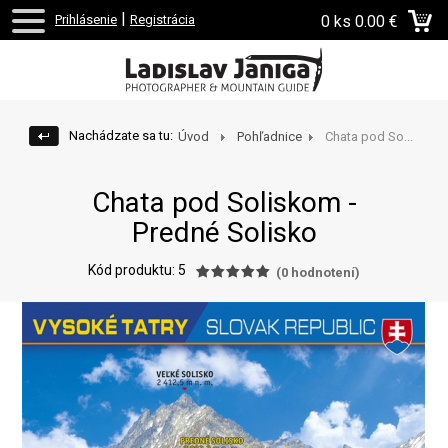
|
Prihlásenie
Registrácia
0 ks
0.00 €
Nachádzate sa tu:
Úvod
Pohľadnice
Chata pod So...
Chata pod Soliskom -
Predné Solisko
Kód produktu: 5
(
0
hodnotení)