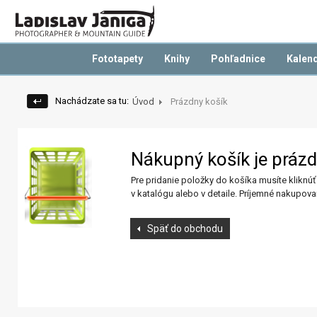
Fototapety
Knihy
Pohľadnice
Kalen
Nachádzate sa tu:
Úvod
Prázdny košík
Nákupný košík je prázd
Pre pridanie položky do košíka musíte kliknú
v katalógu alebo v detaile. Príjemné nakupova
Späť do obchodu