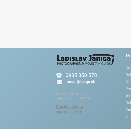
Po
Ko
0905 350 578
Re
tomas@janiga.sk
Ob
Pre
Všetky práva vyhradené.
Ak
Ladislav Janiga © 2026
Re
Tvorba eshopu
:
Zau
MEDIAHELP.sk
Oc