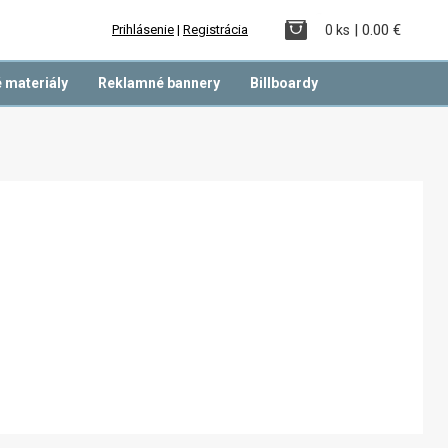
| 0.00 €
Prihlásenie
|
Registrácia
0 ks
 materiály
Reklamné bannery
Billboardy