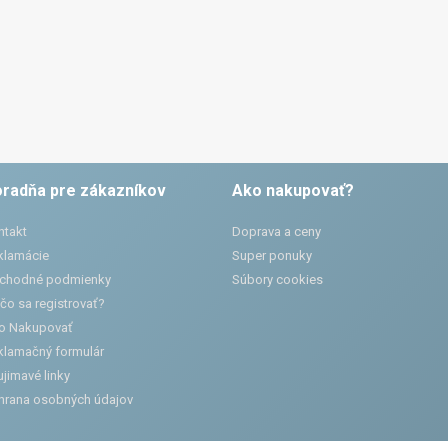
radňa pre zákazníkov
Ako nakupovať?
ntakt
Doprava a ceny
klamácie
Super ponuky
chodné podmienky
Súbory cookies
čo sa registrovať?
o Nakupovať
klamačný formulár
jimavé linky
hrana osobných údajov