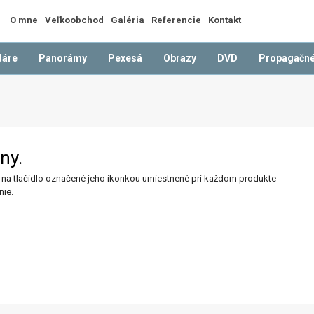
O mne
Veľkoobchod
Galéria
Referencie
Kontakt
dáre
Panorámy
Pexesá
Obrazy
DVD
Propagačné
ny.
ť na tlačidlo označené jeho ikonkou umiestnené pri každom produkte
nie.